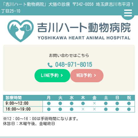
「吉川ハート動物病院」犬猫の診療
〒342-0056 埼玉県吉川市平沼１
丁目25-10
お問い合わせはこちら
048-971-8015
LINE予約
WEB予約
診療時間
月
火
水
木
金
土
日
祝
9:00〜12:00
●
●
●
●
×
●
●
●
16:00〜19:00
●
●
●
×
×
●
●
●
※12：00〜16：00は手術時間になります。
休診日：木曜午後、金曜終日