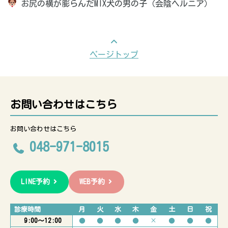
お尻の横が膨らんだMIX犬の男の子（会陰ヘルニア）
ページトップ
お問い合わせはこちら
お問い合わせはこちら
048-971-8015
LINE予約
WEB予約
診療時間
月
火
水
木
金
土
日
祝
9:00〜12:00
●
●
●
●
×
●
●
●