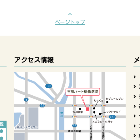
ページトップ
アクセス情報
メ
祝
●
●