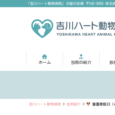
「吉川ハート動物病院」犬猫の診療
〒342-0056 埼
ホーム
当院の紹介
診
吉川ハート動物病院
>
症例紹介
>
膝蓋骨脱臼（