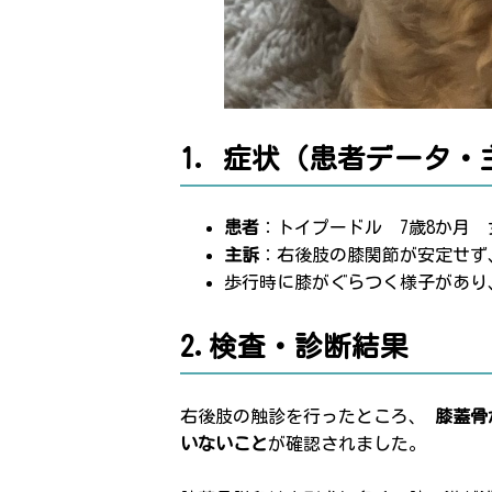
1. 症状（患者データ・
患者
：トイプードル 7歳8か月
主訴
：右後肢の膝関節が安定せず
歩行時に膝がぐらつく様子があり
2.検査・診断結果
右後肢の触診を行ったところ、
膝蓋骨
いないこと
が確認されました。