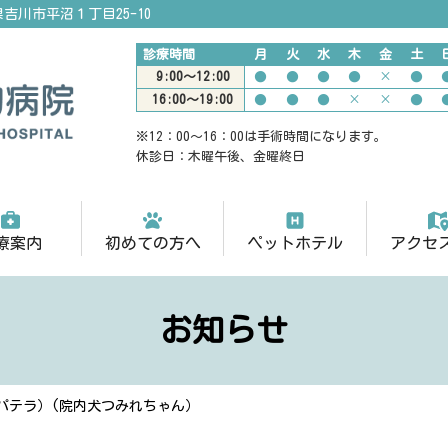
玉県吉川市平沼１丁目25-10
診療時間
月
火
水
木
金
土
9:00〜12:00
●
●
●
●
×
●
16:00〜19:00
●
●
●
×
×
●
※12：00〜16：00は手術時間になります。
休診日：木曜午後、金曜終日
療案内
初めての方へ
ペットホテル
アクセ
お知らせ
パテラ）(院内犬つみれちゃん）